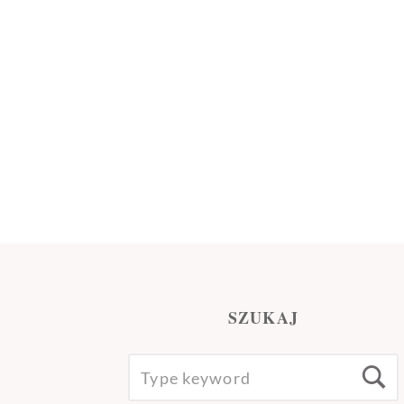
SZUKAJ
SEARCH
S
FOR: