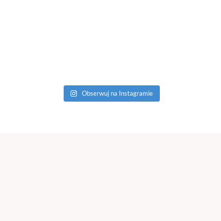
Obserwuj na Instagramie
earch