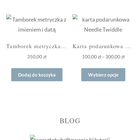
ma
ma
wiele
wiele
wariantów.
waria
Opcje
Opcje
można
możn
Tamborek metryczka z imieniem i datą „Natura”
Karta podarunkowa do sklepu Needle Twiddle
wybrać
wybra
Zakres
350,00
zł
100,00
zł
–
300,00
zł
na
na
cen:
Ten
od
stronie
stroni
Dodaj do koszyka
Wybierz opcje
produ
100,00 
produktu
produ
ma
do
wiele
300,00 
waria
Opcje
BLOG
możn
wybra