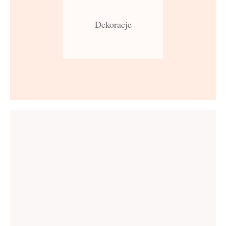
Dekoracje
Continue
Continue
Reading
Reading
Wzory do haftu