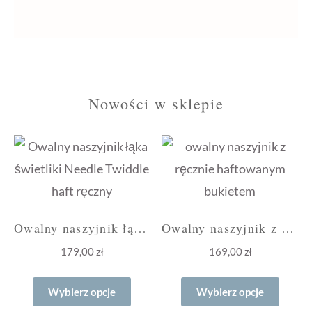
Nowości w sklepie
Owalny naszyjnik łąka i świetliki
Owalny naszyjnik z bukietem bordo
179,00
zł
169,00
zł
Ten
Ten
Wybierz opcje
Wybierz opcje
produkt
produ