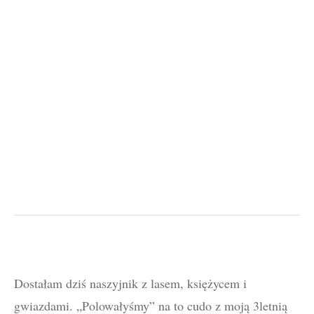
Dostałam dziś naszyjnik z lasem, księżycem i
gwiazdami. „Polowałyśmy” na to cudo z moją 3letnią