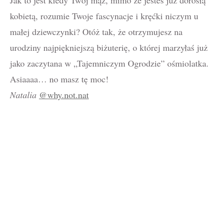
Jak to jest kiedy Twój mąż, mimo że jesteś już dorosłą
kobietą, rozumie Twoje fascynacje i kręćki niczym u
małej dziewczynki? Otóż tak, że otrzymujesz na
urodziny najpiękniejszą biżuterię, o której marzyłaś już
jako zaczytana w „Tajemniczym Ogrodzie” ośmiolatka.
Asiaaaa… no masz tę moc!
Natalia
@why.not.nat