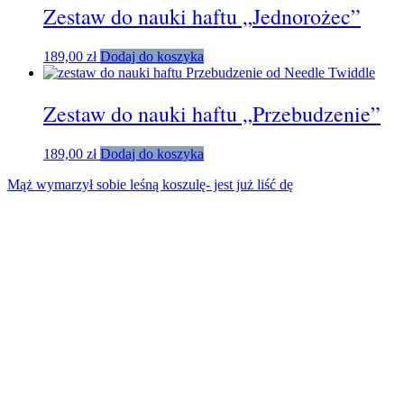
Zestaw do nauki haftu „Jednorożec”
189,00
zł
Dodaj do koszyka
Zestaw do nauki haftu „Przebudzenie”
189,00
zł
Dodaj do koszyka
Mąż wymarzył sobie leśną koszulę- jest już liść dę