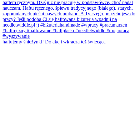
haftujemy śnieżynki! Do akcji wkracza też świecąca