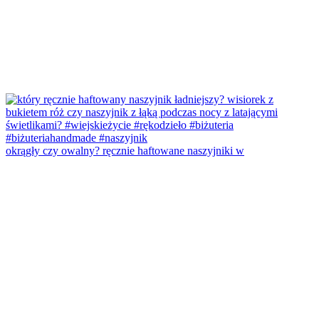
okrągły czy owalny? ręcznie haftowane naszyjniki w