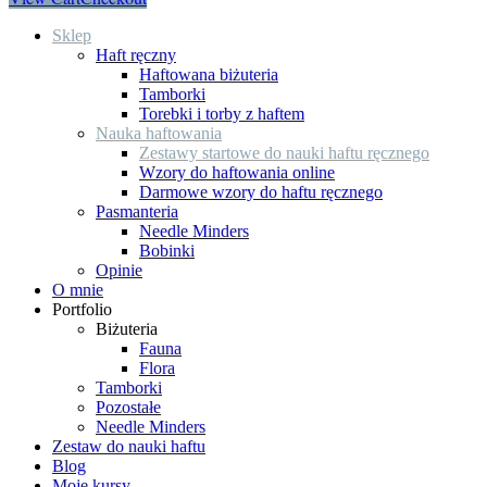
Sklep
Haft ręczny
Haftowana biżuteria
Tamborki
Torebki i torby z haftem
Nauka haftowania
Zestawy startowe do nauki haftu ręcznego
Wzory do haftowania online
Darmowe wzory do haftu ręcznego
Pasmanteria
Needle Minders
Bobinki
Opinie
O mnie
Portfolio
Biżuteria
Fauna
Flora
Tamborki
Pozostałe
Needle Minders
Zestaw do nauki haftu
Blog
Moje kursy