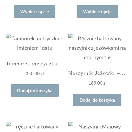
Ten
Ten
Wybierz opcje
Wybierz opcje
produkt
produ
ma
ma
wiele
wiele
wariantów.
waria
Opcje
Opcje
można
możn
Tamborek metryczka z imieniem i datą „Natura”
wybrać
wybra
Naszyjnik Jeżówki – na zamówienie
350,00
zł
na
na
189,00
zł
stronie
stroni
Dodaj do koszyka
produktu
produ
Dodaj do koszyka