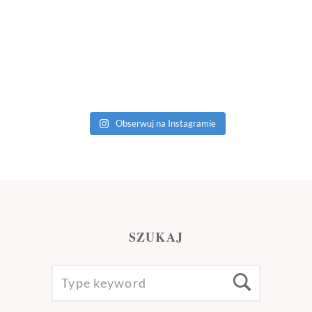
Obserwuj na Instagramie
SZUKAJ
SEARCH
Searc
FOR: