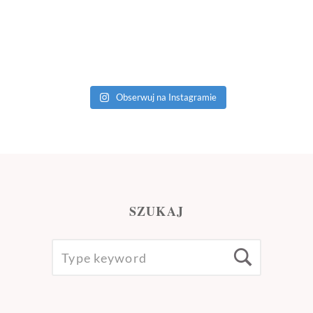
Obserwuj na Instagramie
SZUKAJ
SEARCH
Searc
FOR: