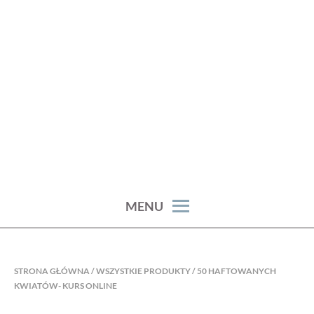
Skip
to
content
haft artystyczny joanna stępczak
NEEDLE TWIDDLE
MENU
STRONA GŁÓWNA
/
WSZYSTKIE PRODUKTY
/ 50 HAFTOWANYCH
KWIATÓW- KURS ONLINE