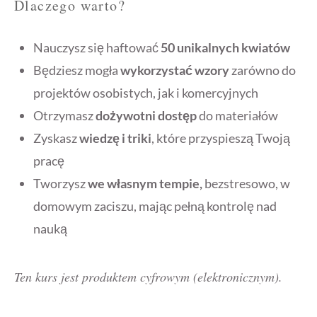
Dlaczego warto?
Nauczysz się haftować
50 unikalnych kwiatów
Będziesz mogła
wykorzystać wzory
zarówno do
projektów osobistych, jak i komercyjnych
Otrzymasz
dożywotni dostęp
do materiałów
Zyskasz
wiedzę i triki
, które przyspieszą Twoją
pracę
Tworzysz
we własnym tempie,
bezstresowo, w
domowym zaciszu, mając pełną kontrolę nad
nauką
Ten kurs jest produktem cyfrowym (elektronicznym).