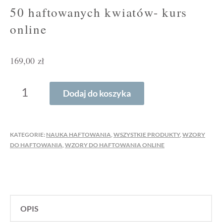
50 haftowanych kwiatów- kurs
online
169,00
zł
ILOŚĆ
Dodaj do koszyka
50
HAFTOWANYCH
KWIATÓW-
KATEGORIE:
NAUKA HAFTOWANIA
,
WSZYSTKIE PRODUKTY
,
WZORY
KURS
DO HAFTOWANIA
,
WZORY DO HAFTOWANIA ONLINE
ONLINE
OPIS