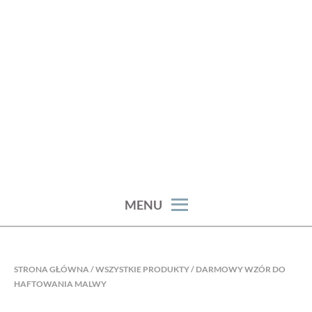
Skip
to
content
haft artystyczny joanna stępczak
NEEDLE TWIDDLE
MENU
STRONA GŁÓWNA
/
WSZYSTKIE PRODUKTY
/ DARMOWY WZÓR DO
HAFTOWANIA MALWY