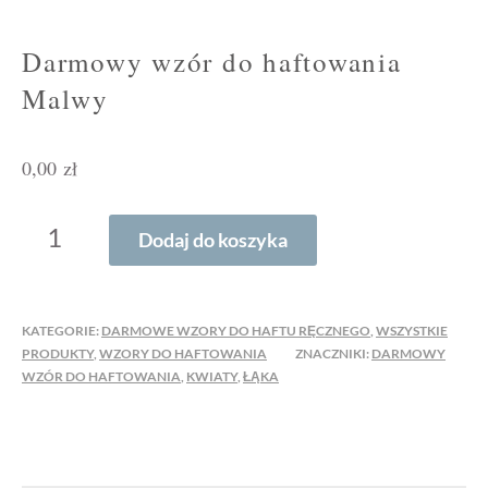
Darmowy wzór do haftowania
Malwy
0,00
zł
ILOŚĆ
Dodaj do koszyka
DARMOWY
WZÓR
DO
KATEGORIE:
DARMOWE WZORY DO HAFTU RĘCZNEGO
,
WSZYSTKIE
HAFTOWANIA
PRODUKTY
,
WZORY DO HAFTOWANIA
ZNACZNIKI:
DARMOWY
MALWY
WZÓR DO HAFTOWANIA
,
KWIATY
,
ŁĄKA