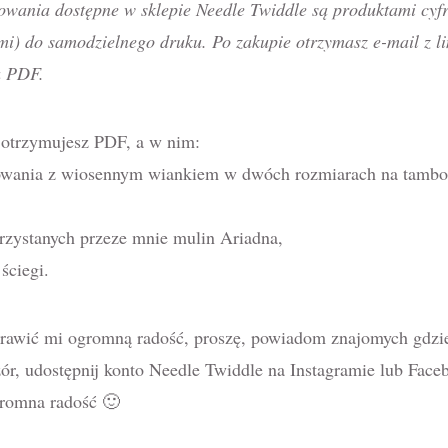
owania dostępne w sklepie Needle Twiddle są produktami cy
mi) do samodzielnego druku. Po zakupie otrzymasz e-mail z l
u PDF.
otrzymujesz PDF, a w nim:
owania z wiosennym wiankiem w dwóch rozmiarach na tambor
zystanych przeze mnie mulin Ariadna,
ściegi.
sprawić mi ogromną radość, proszę, powiadom znajomych gdz
zór, udostępnij konto Needle Twiddle na Instagramie lub Face
gromna radość 🙂