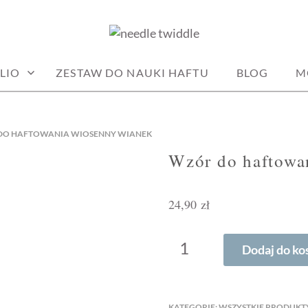
DLE
LIO
ZESTAW DO NAUKI HAFTU
BLOG
M
DO HAFTOWANIA WIOSENNY WIANEK
Wzór do haftowa
24,90
zł
ILOŚĆ
Dodaj do ko
WZÓR
DO
HAFTOWANIA
KATEGORIE:
WSZYSTKIE PRODUKT