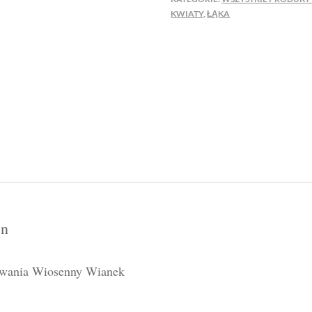
WIOSENNY
KWIATY
,
ŁĄKA
WIANEK
on
owania Wiosenny Wianek