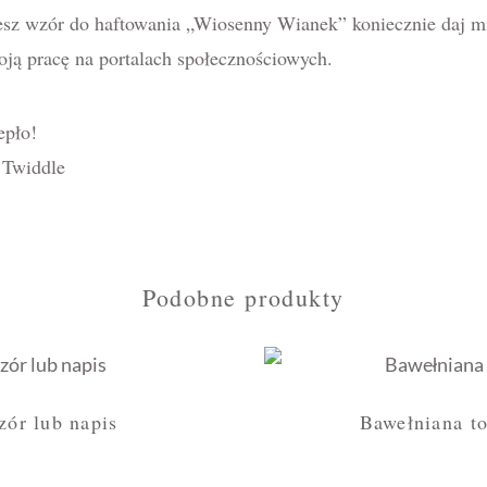
jesz wzór do haftowania „Wiosenny Wianek” koniecznie daj mi
oją pracę na portalach społecznościowych.
epło!
 Twiddle
Podobne produkty
ór lub napis
Bawełniana to