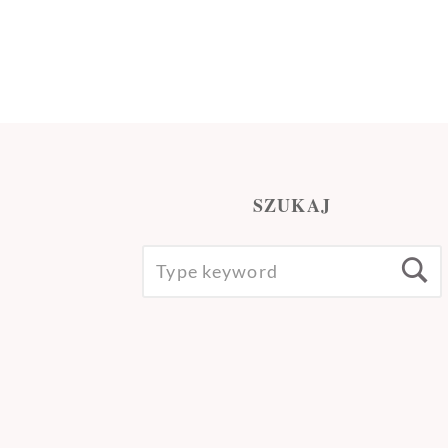
SZUKAJ
SEARCH
S
FOR: