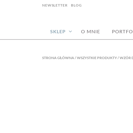
Skip
NEWSLETTER
BLOG
to
haft artystyczny joanna stępczak
NEEDLE TWID
content
SKLEP
O MNIE
PORTFO
STRONA GŁÓWNA
/
WSZYSTKIE PRODUKTY
/ WZÓR 