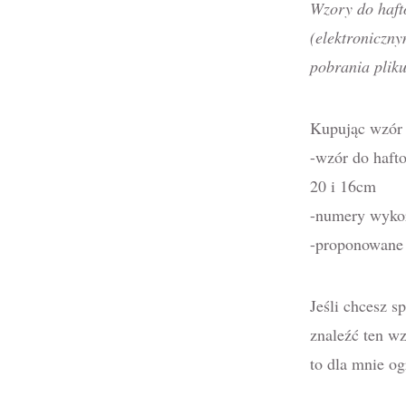
Wzory do haft
(elektroniczny
pobrania plik
Kupując wzór 
-wzór do haft
20 i 16cm
-numery wykor
-proponowane 
Jeśli chcesz 
znaleźć ten w
to dla mnie o