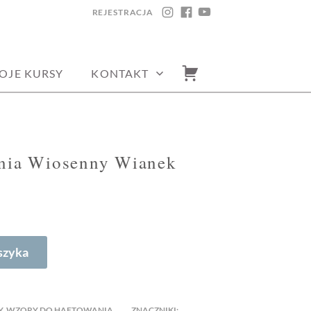
REJESTRACJA
INSTAGRAM
FACEBOOK
YOUTUBE
OJE KURSY
KONTAKT
nia Wiosenny Wianek
szyka
Y
,
WZORY DO HAFTOWANIA
ZNACZNIKI: