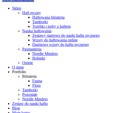
Sklep
Haft ręczny
Haftowana biżuteria
Tamborki
Torebki i torby z haftem
Nauka haftowania
Zestawy startowe do nauki haftu ręcznego
Wzory do haftowania online
Darmowe wzory do haftu ręcznego
Pasmanteria
Needle Minders
Bobinki
Opinie
O mnie
Portfolio
Biżuteria
Fauna
Flora
Tamborki
Pozostałe
Needle Minders
Zestaw do nauki haftu
Blog
Moje kursy