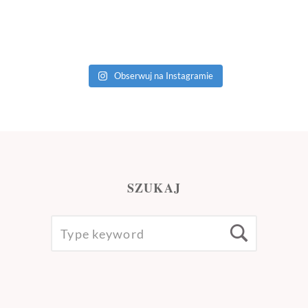
Obserwuj na Instagramie
SZUKAJ
SEARCH
Searc
FOR: