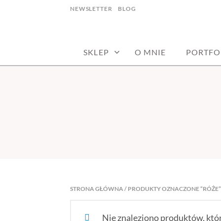
Skip
NEWSLETTER
BLOG
to
haft artystyczny joanna stępczak
NEEDLE TWID
content
SKLEP
O MNIE
PORTFO
STRONA GŁÓWNA
/ PRODUKTY OZNACZONE “RÓŻE”
Nie znaleziono produktów, któ