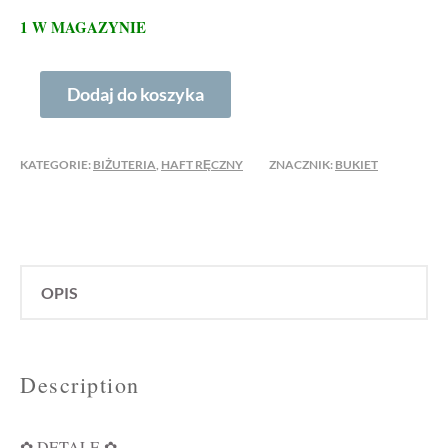
1 W MAGAZYNIE
ILOŚĆ
Dodaj do koszyka
NASZYJNIK
MAJOWY
KATEGORIE:
BIŻUTERIA
,
HAFT RĘCZNY
ZNACZNIK:
BUKIET
OPIS
Description
✿ DETALE ✿