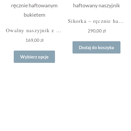
Sikorka – ręcznie haftowany naszyjnik
Owalny naszyjnik z bukietem bordo
290,00
zł
169,00
zł
Dodaj do koszyka
Ten
Wybierz opcje
produkt
ma
wiele
wariantów.
Opcje
można
wybrać
na