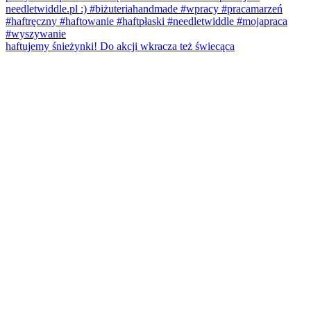
haftujemy śnieżynki! Do akcji wkracza też świecąca