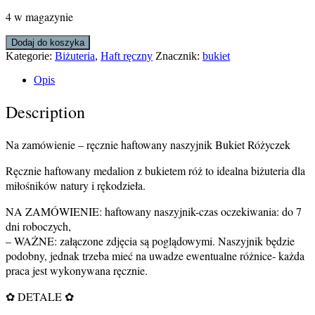
4 w magazynie
ilość
Dodaj do koszyka
Na
Kategorie:
Biżuteria
,
Haft ręczny
Znacznik:
bukiet
zamówienie
-
Opis
Bukiet
Różyczek
Description
ręcznie
haftowany
naszyjnik
Na zamówienie – ręcznie haftowany naszyjnik Bukiet Różyczek
Ręcznie haftowany medalion z bukietem róż to idealna biżuteria dla
miłośników natury i rękodzieła.
NA ZAMÓWIENIE: haftowany naszyjnik-czas oczekiwania: do 7
dni roboczych,
– WAŻNE: załączone zdjęcia są poglądowymi. Naszyjnik będzie
podobny, jednak trzeba mieć na uwadze ewentualne różnice- każda
praca jest wykonywana ręcznie.
✿ DETALE ✿