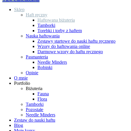
Sklep
Haft ręczny
Haftowana biżuteria
Tamborki
Torebki i torby z haftem
Nauka haftowania
Zestawy startowe do nauki haftu ręcznego
Wzory do haftowania online
Darmowe wzory do haftu ręcznego
Pasmanteria
Needle Minders
Bobinki
Opinie
O mnie
Portfolio
Biżuteria
Fauna
Flora
Tamborki
Pozostałe
Needle Minders
Zestaw do nauki haftu
Blog
Moje kursy