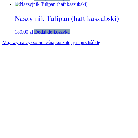
Naszyjnik Tulipan (haft kaszubski)
189,00
zł
Dodaj do koszyka
Mąż wymarzył sobie leśną koszulę- jest już liść dę