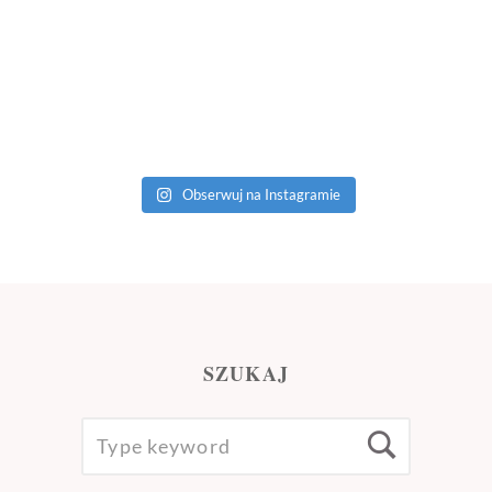
Obserwuj na Instagramie
SZUKAJ
SEARCH
Searc
FOR: