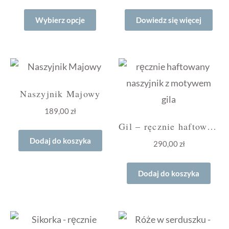
Ten
Wybierz opcje
Dowiedz się więcej
produkt
ma
wiele
wariantów.
Opcje
Naszyjnik Majowy
można
189,00
zł
wybrać
Gil – ręcznie haftowany naszyjnik
na
Dodaj do koszyka
290,00
zł
stronie
produktu
Dodaj do koszyka