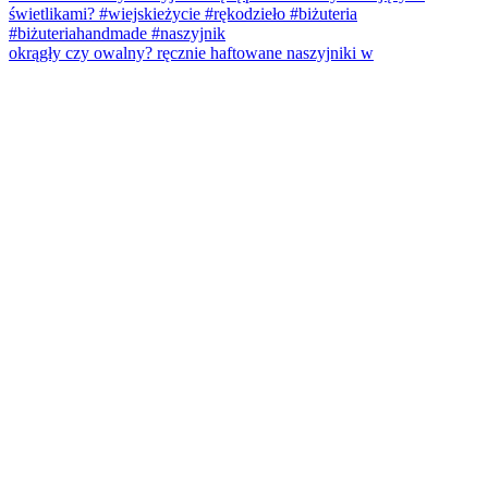
okrągły czy owalny? ręcznie haftowane naszyjniki w