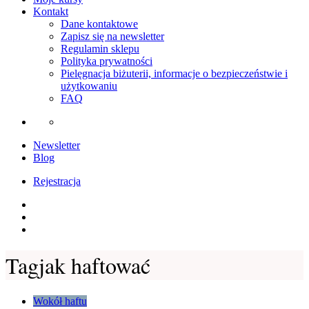
Kontakt
Dane kontaktowe
Zapisz się na newsletter
Regulamin sklepu
Polityka prywatności
Pielęgnacja biżuterii, informacje o bezpieczeństwie i
użytkowaniu
FAQ
Newsletter
Blog
Rejestracja
Instagram
Facebook
Youtube
Tag
jak haftować
Wokół haftu