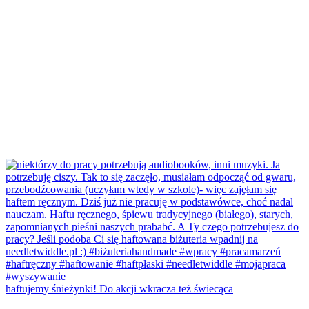
haftujemy śnieżynki! Do akcji wkracza też świecąca