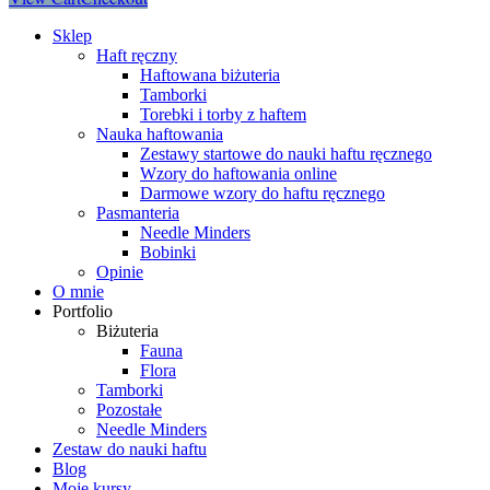
Sklep
Haft ręczny
Haftowana biżuteria
Tamborki
Torebki i torby z haftem
Nauka haftowania
Zestawy startowe do nauki haftu ręcznego
Wzory do haftowania online
Darmowe wzory do haftu ręcznego
Pasmanteria
Needle Minders
Bobinki
Opinie
O mnie
Portfolio
Biżuteria
Fauna
Flora
Tamborki
Pozostałe
Needle Minders
Zestaw do nauki haftu
Blog
Moje kursy