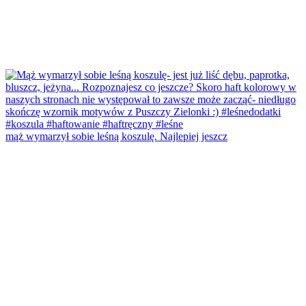
mąż wymarzył sobie leśną koszulę. Najlepiej jeszcz