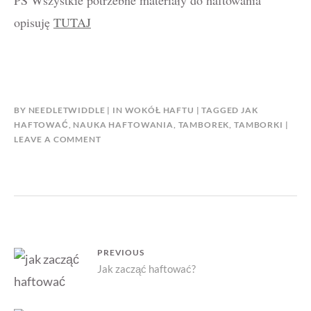
PS Wszystkie potrzebne materiały do haftowania
opisuję
TUTAJ
BY
NEEDLETWIDDLE
IN
WOKÓŁ HAFTU
TAGGED
JAK
HAFTOWAĆ
,
NAUKA HAFTOWANIA
,
TAMBOREK
,
TAMBORKI
LEAVE A COMMENT
Nawigacja
PREVIOUS
Previous
Jak zacząć haftować?
wpisu
post: