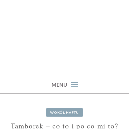
Skip
to
content
haft artystyczny joanna stępczak
NEEDLE TWIDDLE
MENU
WOKÓŁ HAFTU
Tamborek – co to i po co mi to?