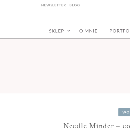
Skip
NEWSLETTER
BLOG
to
haft artystyczny joanna stępczak
NEEDLE TWID
content
SKLEP
O MNIE
PORTFO
WO
Needle Minder – co 