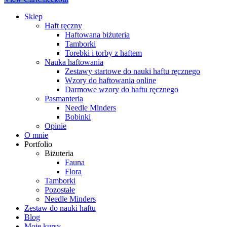
Sklep
Haft ręczny
Haftowana biżuteria
Tamborki
Torebki i torby z haftem
Nauka haftowania
Zestawy startowe do nauki haftu ręcznego
Wzory do haftowania online
Darmowe wzory do haftu ręcznego
Pasmanteria
Needle Minders
Bobinki
Opinie
O mnie
Portfolio
Biżuteria
Fauna
Flora
Tamborki
Pozostałe
Needle Minders
Zestaw do nauki haftu
Blog
Moje kursy