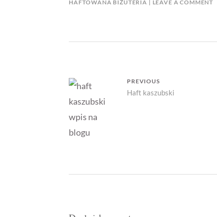
HAFTOWANA BIŻUTERIA
LEAVE A COMMENT
Nawigacja
PREVIOUS
Previous
Haft kaszubski
wpisu
post: