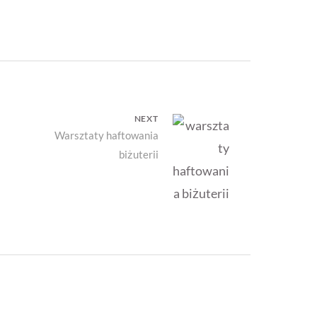
NEXT
Next
Warsztaty haftowania
biżuterii
post: