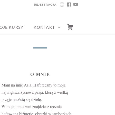
REJESTRACJA
INSTAGRAM
FACEBOOK
YOUTUBE
OJE KURSY
KONTAKT
O MNIE
Mam na imię Asia. Haft ręczny to moja
największa życiowa pasja, którą z wielką
przyjemnością się dzielę.
W mojej pracowni znajdziesz ręcznie
haftowaną biżuterię, obrazki w tamborkach,