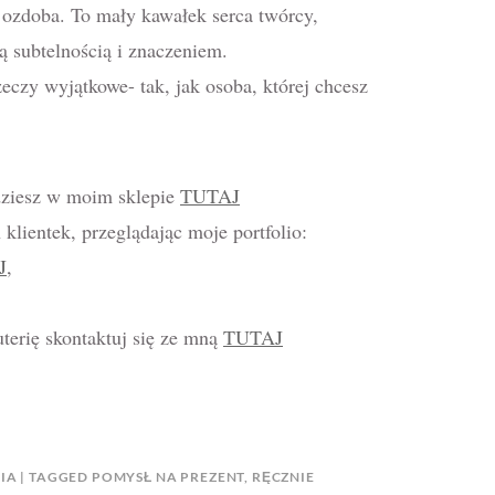
ż ozdoba. To mały kawałek serca twórcy,
 subtelnością i znaczeniem.
zeczy wyjątkowe- tak, jak osoba, której chcesz
jdziesz w moim sklepie
TUTAJ
klientek, przeglądając moje portfolio:
J
,
uterię skontaktuj się ze mną
TUTAJ
IA
TAGGED
POMYSŁ NA PREZENT
,
RĘCZNIE