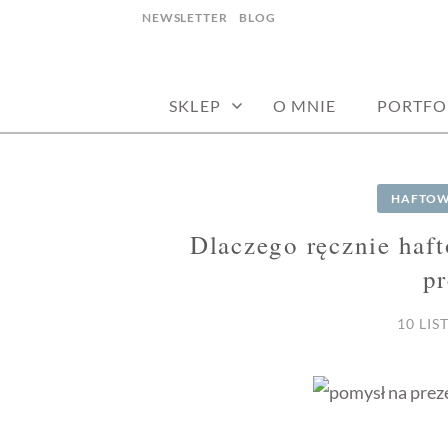
Skip
NEWSLETTER
BLOG
to
haft artystyczny joanna stępczak
NEEDLE TWID
content
SKLEP
O MNIE
PORTFO
HAFTOW
Dlaczego ręcznie haft
pr
10 LIS