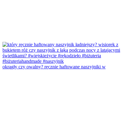
okrągły czy owalny? ręcznie haftowane naszyjniki w