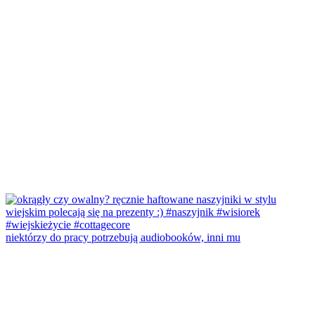
niektórzy do pracy potrzebują audiobooków, inni mu