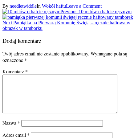
By
needletwiddle
In
Wokół haftu
Leave a Comment
Nawigacja
Previous
Previous
10 mitów o hafcie ręcznym
post:
wpisu
Next
Next
Pamiątka na Pierwszą Komunię Świętą – ręcznie haftowany
post:
obrazek w tamborku
Dodaj komentarz
Twój adres email nie zostanie opublikowany.
Wymagane pola są
oznaczone
*
Komentarz
*
Nazwa
*
Adres email
*