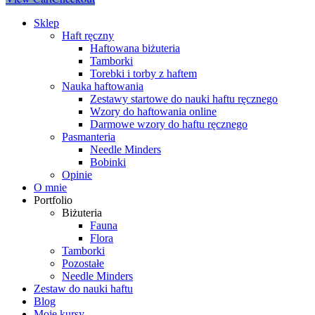
Sklep
Haft ręczny
Haftowana biżuteria
Tamborki
Torebki i torby z haftem
Nauka haftowania
Zestawy startowe do nauki haftu ręcznego
Wzory do haftowania online
Darmowe wzory do haftu ręcznego
Pasmanteria
Needle Minders
Bobinki
Opinie
O mnie
Portfolio
Biżuteria
Fauna
Flora
Tamborki
Pozostałe
Needle Minders
Zestaw do nauki haftu
Blog
Moje kursy