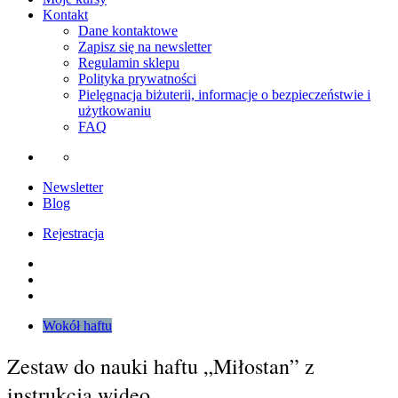
Kontakt
Dane kontaktowe
Zapisz się na newsletter
Regulamin sklepu
Polityka prywatności
Pielęgnacja biżuterii, informacje o bezpieczeństwie i
użytkowaniu
FAQ
Newsletter
Blog
Rejestracja
Instagram
Facebook
Youtube
Wokół haftu
Zestaw do nauki haftu „Miłostan” z
instrukcją wideo