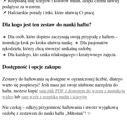
📌 Rozpisaną listę ściegów i kolorów mulin, dzięki czemu łatwiej
podążysz za wzorem.
📌 Hafciarskie porady i triki, które ułatwią Ci pracę.
Dla kogo jest ten zestaw do nauki haftu?
🔹 Dla osób, które dopiero zaczynają swoją przygodę z haftem –
instrukcja krok po kroku ułatwia naukę. 🔹 Dla pasjonatów
rękodzieła, którzy chcą stworzyć unikalną ozdobę.
🔹 Dla każdego, kto szuka relaksującego i kreatywnego zajęcia.
Dostępność i opcje zakupu
Zestawy do haftowania są dostępne w ograniczonej liczbie, dlatego
warto się pospieszyć! Jeśli masz już swoje ulubione narzędzia do
haftu, możesz kupić
sam plik PDF z dostępem do wzoru z instrukcją
wideo
lub
sam wzór z rozpiską mulin i ściegów
Nie czekaj – odkryj przyjemność haftowania i stwórz wyjątkową
ozdobę z zestawem do nauki haftu „Miłostan”! ✨