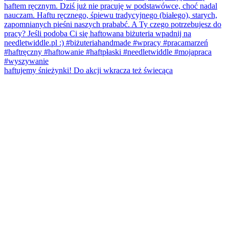
haftujemy śnieżynki! Do akcji wkracza też świecąca