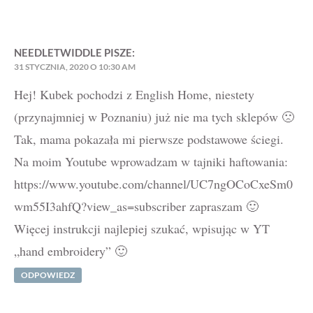
NEEDLETWIDDLE
PISZE:
31 STYCZNIA, 2020 O 10:30 AM
Hej! Kubek pochodzi z English Home, niestety
(przynajmniej w Poznaniu) już nie ma tych sklepów 🙁
Tak, mama pokazała mi pierwsze podstawowe ściegi.
Na moim Youtube wprowadzam w tajniki haftowania:
https://www.youtube.com/channel/UC7ngOCoCxeSm0
wm55I3ahfQ?view_as=subscriber
zapraszam 🙂
Więcej instrukcji najlepiej szukać, wpisując w YT
„hand embroidery” 🙂
ODPOWIEDZ