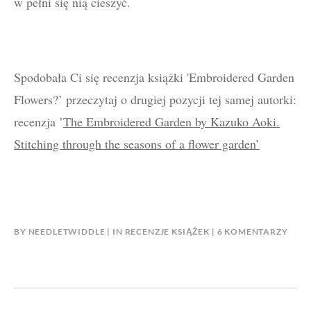
w pełni się nią cieszyć.
Spodobała Ci się recenzja książki 'Embroidered Garden
Flowers?’ przeczytaj o drugiej pozycji tej samej autorki:
recenzja ’
The Embroidered Garden by Kazuko Aoki.
Stitching through the seasons of a flower garden’
DO
BY
NEEDLETWIDDLE
IN
RECENZJE KSIĄŻEK
6 KOMENTARZY
RECE
KSIĄ
EMB
GAR
FLO