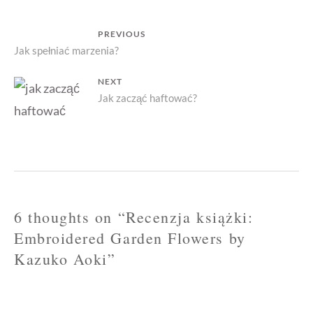
BY
KAZ
Nawigacja
PREVIOUS
AOKI
Previous
Jak spełniać marzenia?
wpisu
post:
NEXT
Next
Jak zacząć haftować?
post:
6 thoughts on “
Recenzja książki:
Embroidered Garden Flowers by
Kazuko Aoki
”