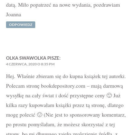
datą. Miło popatrzeć na nowe wydania, pozdrawiam
Joanna
ODPOWIEDZ
OLKA SWAWOLKA
PISZE:
4 CZERWCA, 2020 O 8:35 PM
Hej. Właśnie zbieram się do kupna książek tej autorki.
Polecam stronę bookdepository.com – mają darmową
wysyłkę na cały świat i dość przystępne ceny 🙂 Już
kilka razy kupowałam książki przez tą stronę, dlatego
mogę polecić 🙂 (Nie jest to sponsorowany komentarz,
po prostu pomyślałam, że możesz skorzystać z tej
strony, bo mi dłuuuugo zajęło znalezienie źródła, z